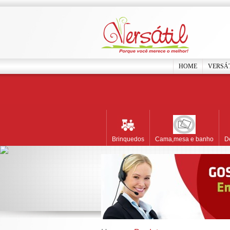
HOME
VERSÁ
Brinquedos
Cama,mesa e banho
D